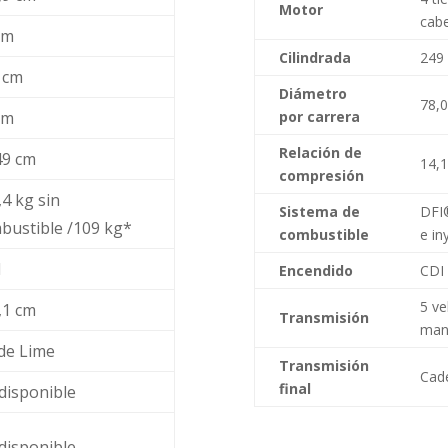
Motor
cabe
cm
Cilindrada
249 
 cm
Diámetro
78,
cm
por carrera
Relación de
49 cm
14,1
compresión
,4 kg sin
Sistema de
DFI®
bustible /109 kg*
combustible
e in
l
Encendido
CDI 
5 ve
,1 cm
Transmisión
man
de Lime
Transmisión
Cad
final
disponible
disponible