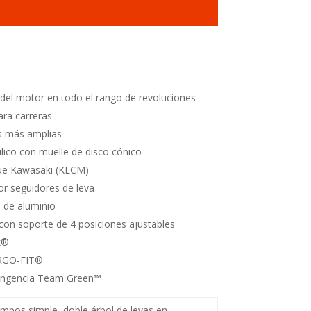
el motor en todo el rango de revoluciones
ra carreras
s más amplias
ico con muelle de disco cónico
ue Kawasaki (KLCM)
or seguidores de leva
 de aluminio
con soporte de 4 posiciones ajustables
k
®
RGO-FIT
®
tingencia Team Green
™
empos simple, doble árbol de levas en